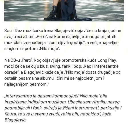
Soul džez muzičarka Irena Blagojević objaviće do kraja godine
svoj treći album „Pero“, na kome najavljuje „mnogo prijatnih
muzičkih iznenađenja i zanimljivih gostiju“, a već je najavljen
singlom i spotom „Milo moje“.
Na CD-u „Pero“, kog objavljuje promoterska kuća Long Play,
moći će da se čuju bluz, sving, fank i pop, „kao i interesantne
obrade“, a Blagojević kaže da je „‘Milo moje’ dosta drugačije od
ostalih pesama na albumu i čini mi se najpoletnijom i
najlaganijom pesmom.“
„Interesantno je da sam komponujući ‘Milo moje’ bila
inspirisana indijskom muzikom. Ubacila sam ritmiku naseg
podneblja ali i fank, sviraju je žičani instrumenti, perkusije i
flauta, te sve u svemu zvuči, rekla bih, neobično“, kaže
Blagojević.