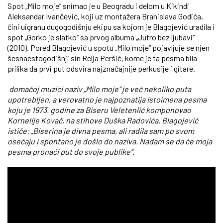
Spot „Milo moje“ snimao je u Beogradu i delom u Kikindi
Aleksandar Ivančević, koji uz montažera Branislava Godića,
čini uigranu dugogodišnju ekipu sa kojom je Blagojević uradila i
spot „Gorko je slatko“ sa prvog albuma „Jutro bez ljubavi“
(2010). Pored Blagojević u spotu „Milo moje“ pojavljuje se njen
šesnaestogodišnji sin Relja Peršić, kome je ta pesma bila
prilika da prvi put odsvira najznačajnije perkusije i gitare.
domaćoj muzici naziv „Milo moje“ je već nekoliko puta
upotrebljen, a verovatno je najpoznatija istoimena pesma
koju je 1973. godine za Biseru Veletenlić komponovao
Kornelije Kovač, na stihove Duška Radovića. Blagojević
ističe: „Biserina je divna pesma, ali radila sam po svom
osećaju i spontano je došlo do naziva. Nadam se da će moja
pesma pronaći put do svoje publike“.