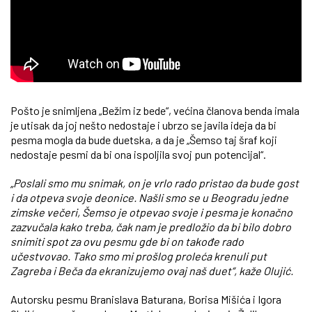
Pošto je snimljena „Bežim iz bede“, većina članova benda imala
je utisak da joj nešto nedostaje i ubrzo se javila ideja da bi
pesma mogla da bude duetska, a da je „Šemso taj šraf koji
nedostaje pesmi da bi ona ispoljila svoj pun potencijal“.
„Poslali smo mu snimak, on je vrlo rado pristao da bude gost
i da otpeva svoje deonice. Našli smo se u Beogradu jedne
zimske večeri, Šemso je otpevao svoje i pesma je konačno
zazvučala kako treba, čak nam je predložio da bi bilo dobro
snimiti spot za ovu pesmu gde bi on takođe rado
učestvovao. Tako smo mi prošlog proleća krenuli put
Zagreba i Beča da ekranizujemo ovaj naš duet“, kaže Olujić.
Autorsku pesmu Branislava Baturana, Borisa Mišića i Igora