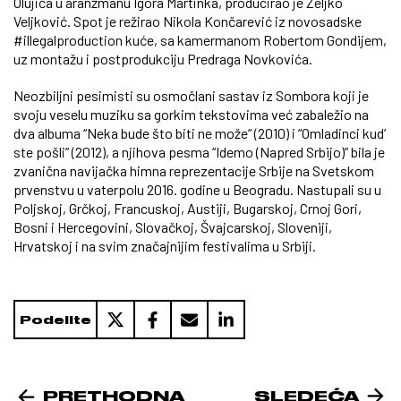
Olujića u aranžmanu Igora Martinka, producirao je Željko
Veljković. Spot je režirao Nikola Končarević iz novosadske
#illegalproduction kuće, sa kamermanom Robertom Gondijem,
uz montažu i postprodukciju Predraga Novkovića.
Neozbiljni pesimisti su osmočlani sastav iz Sombora koji je
svoju veselu muziku sa gorkim tekstovima već zabaležio na
dva albuma “Neka bude što biti ne može“ (2010) i “Omladinci kud’
ste pošli” (2012), a njihova pesma “Idemo (Napred Srbijo)” bila je
zvanična navijačka himna reprezentacije Srbije na Svetskom
prvenstvu u vaterpolu 2016. godine u Beogradu. Nastupali su u
Poljskoj, Grčkoj, Francuskoj, Austiji, Bugarskoj, Crnoj Gori,
Bosni i Hercegovini, Slovačkoj, Švajcarskoj, Sloveniji,
Hrvatskoj i na svim značajnijim festivalima u Srbiji.
Podelite
PRETHODNA
SLEDEĆA