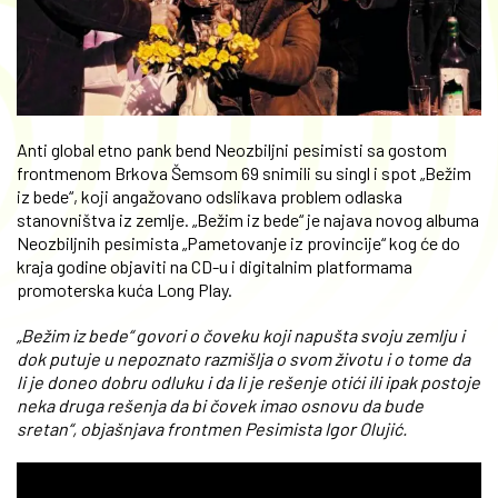
Anti global etno pank bend Neozbiljni pesimisti sa gostom
frontmenom Brkova Šemsom 69 snimili su singl i spot „Bežim
iz bede“, koji angažovano odslikava problem odlaska
stanovništva iz zemlje. „Bežim iz bede“ je najava novog albuma
Neozbiljnih pesimista „Pametovanje iz provincije“ kog će do
kraja godine objaviti na CD-u i digitalnim platformama
promoterska kuća Long Play.
„Bežim iz bede“ govori o čoveku koji napušta svoju zemlju i
dok putuje u nepoznato razmišlja o svom životu i o tome da
li je doneo dobru odluku i da li je rešenje otići ili ipak postoje
neka druga rešenja da bi čovek imao osnovu da bude
sretan“, objašnjava frontmen Pesimista Igor Olujić.