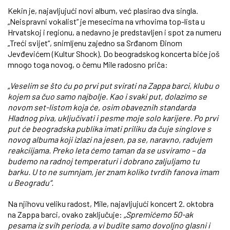
Kekin je, najavljujući novi album, već plasirao dva singla.
„Neispravni vokalist“ je mesecima na vrhovima top-lista u
Hrvatskoj i regionu, a nedavno je predstavljen i spot za numeru
„Treći svijet“, snimljenu zajedno sa Srđanom Đinom
Jevđevićem (Kultur Shock). Do beogradskog koncerta biće još
mnogo toga novog, o čemu Mile radosno priča:
„Veselim se što ću po prvi put svirati na Zappa barci, klubu o
kojem sa čuo samo najbolje. Kao i svaki put, dolazimo se
novom set-listom koja će, osim obaveznih standarda
Hladnog piva, uključivati i pesme moje solo karijere. Po prvi
put će beogradska publika imati priliku da čuje singlove s
novog albuma koji izlazi na jesen, pa se, naravno, radujem
reakciijama. Preko leta ćemo taman da se usviramo – da
budemo na radnoj temperaturi i dobrano zaljuljamo tu
barku. U to ne sumnjam, jer znam koliko tvrdih fanova imam
u Beogradu“.
Na njihovu veliku radost, Mile, najavljujući koncert 2. oktobra
na Zappa barci, ovako zaključuje:
„Spremićemo 50-ak
pesama iz svih perioda, a vi budite samo dovoljno glasni i