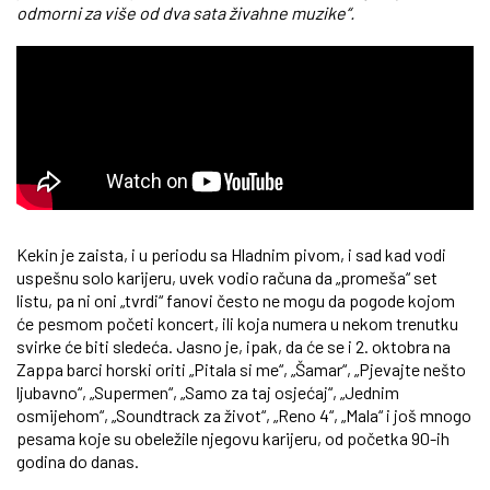
odmorni za više od dva sata živahne muzike“.
Kekin je zaista, i u periodu sa Hladnim pivom, i sad kad vodi
uspešnu solo karijeru, uvek vodio računa da „promeša“ set
listu, pa ni oni „tvrdi“ fanovi često ne mogu da pogode kojom
će pesmom početi koncert, ili koja numera u nekom trenutku
svirke će biti sledeća. Jasno je, ipak, da će se i 2. oktobra na
Zappa barci horski oriti „Pitala si me“, „Šamar“, „Pjevajte nešto
ljubavno“, „Supermen“, „Samo za taj osjećaj“, „Jednim
osmijehom“, „Soundtrack za život“, „Reno 4“, „Mala“ i još mnogo
pesama koje su obeležile njegovu karijeru, od početka 90-ih
godina do danas.