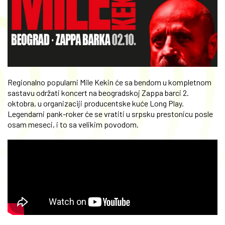
Regionalno popularni Mile Kekin će sa bendom u kompletnom
sastavu održati koncert na beogradskoj Zappa barci 2.
oktobra, u organizaciji producentske kuće Long Play.
Legendarni pank-roker će se vratiti u srpsku prestonicu posle
osam meseci, i to sa velikim povodom.