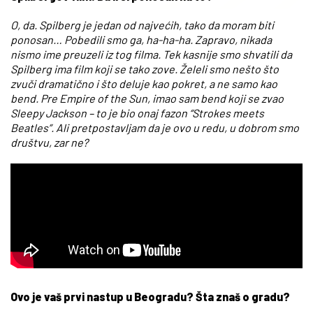
O, da. Spilberg je jedan od najvećih, tako da moram biti
ponosan… Pobedili smo ga, ha-ha-ha. Zapravo, nikada
nismo ime preuzeli iz tog filma. Tek kasnije smo shvatili da
Spilberg ima film koji se tako zove. Želeli smo nešto što
zvuči dramatično i što deluje kao pokret, a ne samo kao
bend. Pre Empire of the Sun, imao sam bend koji se zvao
Sleepy Jackson – to je bio onaj fazon “Strokes meets
Beatles”. Ali pretpostavljam da je ovo u redu, u dobrom smo
društvu, zar ne?
Ovo je vaš prvi nastup u Beogradu? Šta znaš o gradu?