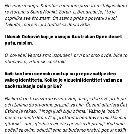
Ne znam mnogo. Konobar u jednom poznatom italijanskom
restoranu u Santa Moniki, Zoran, iz Beograda je, i to je
otprilike sve što znam. On stalno priča o povratku kući.
Takođe, moj sin igra fudbal sa dosta Srba.
I Novak Đoković koji je osvojio Australian Open deset
puta, mislim.
O, čoveče! Veoma smo uzbuđeni, prvi put smo ovde, biće to,
obećavam, vrhunski spektakl.
Vaši kostimi i scenski nastup su prepoznatljiv deo
vašeg identiteta. Koliko je vizuelni identitet važan za
zaokruživanje cele priče?
Mislim da je to izuzetno važno. Bog nam je dao ove prelepe
oči i želimo da stvorimo praznik za njih. Čuveni gitarista Čet
Etkins je rekao: “Mnogi ljudi čuju očima.” Važno je “obući”
pesme u nešto lepo. Moji prethodni bendovi su bili klasični
gitarski – ono, gledaš u cipele i pevaš o depresiji. Kad smo
počeli sa ovim, odlučili smo da budemo hrabri, poput naših