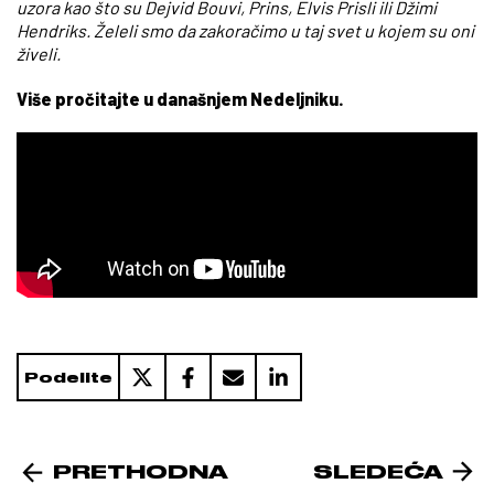
uzora kao što su Dejvid Bouvi, Prins, Elvis Prisli ili Džimi
Hendriks. Želeli smo da zakoračimo u taj svet u kojem su oni
živeli.
Više pročitajte u današnjem Nedeljniku.
Podelite
PRETHODNA
SLEDEĆA