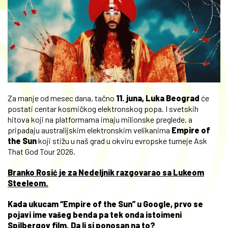
Za manje od mesec dana, tačno
11. juna, Luka Beograd
će
postati centar kosmičkog elektronskog popa. I svetskih
hitova koji na platformama imaju milionske preglede, a
pripadaju australijskim elektronskim velikanima
Empire of
the Sun
koji stižu u naš grad u okviru evropske turneje Ask
That God Tour 2026.
Branko Rosić je za Nedeljnik razgovarao sa Lukeom
Steeleom.
Kada ukucam “Empire of the Sun” u Google, prvo se
pojavi ime vašeg benda pa tek onda istoimeni
Spilbergov film. Da li si ponosan na to?