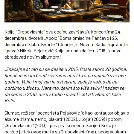
Kolja i Grobovlasnici ovu godinu završavaju koncertima 24.
decembra u dvorani „Apolo“ Doma omladine Pančevo i 26.
decembra u klubu „Kvorter“ (Quarter) u Novom Sadu, a gitarista
i pevač Nikola Pejaković Kolja se nada da će u 2016. fanove
obradovati novim albumom!
„Značajne stvari su se desile u 2015. Posle skoro 20 godina,
konačno imam bend i sviramo ono što smo snimali sve ove
godine. Vojin i moj san je ostvaren, sada je važno da ga
održimo u životu. Naravno, želim što više svirki i nadam se
da ćemo u 2016. ući u studio i uraditi četvrti album“, kaže
Kolja.
Glumac, režiser i scenarista Pejaković je kao kantautor objavio
albume „Mama, nemoj plakati“ (2002), „Kolja“ (2009) i potom
„Grobovlasnici“ (2013). Ipak prvi koncert u karijeri Kolja je
održao je tek ovog marta sa Grobovlasnicima u beogradskom