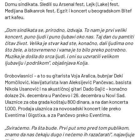
Domu sindikata. Sledili su Arsenal fest, Lejk (Lake) fest,
Medijana Balkanrok fest, Egzit i koncert u beogradskom Bitef
art kafeu.
„Dom sindikata se, prirodno, izdvaja. To nam je prvi veliki
koncert, puno ljudi i puno ljubavi oko nas. Taj dan ću pamtiti
čitav život. Velika je stvar kad ste, konačno, dali ljudima ono
što žele, a istovremeno i vama je to bilo preko potrebno.
Muzika je došla do srca ljudi, i oni su uzvratili velikom
ljubavlju i podrškom“, objašnjava Kolja.
Grobovlasnici – a to su gitarista Voja Aralica, bubnjar Deki
Momčilović, klavijaturista Ivan Aleksijević Pančevac, basista
Nikola Usanović i na akustičnoj gitari Dado Gajić – konačno
dolaze 24. decembra u Pančevo i 26. decembra u Novi Sad.
Ulaznice za oba grada koštaju 800 dinara, a na dan koncerta
1.000. Prodaja ulaznica za novosadski koncert ide preko
Eventima i Gigstixa, a za Pančevo preko Eventima.
„Sviraćemo. Pa šta bude. Prvi put smo pred tom publikom,
znamo da nas čekaju dugo i nećemo ih razačarati“, najavljuje