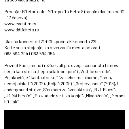
Prodaja: Bitefartcafe, Mitropolita Petra 8 (radnim danima od 10
– 17 časova)
www.eventim.rs
www.ddtickets.rs
Ulaz na koncert od 21:00h, početak koncerta 22h.
Karte su za stajanje, za rezervaciju mesta pozvati
063.594.294 i 063.594.054
Poznat kao glumac i režiser, ali pre svega scenarista filmova i
serija kao što su „Lepa sela lepo gore“ i „Vratiće se rode“,
Pejaković je i kantautor koji iza sebe ima albume „Mama,
nemoj plakati“ (2002), „Kolja“ (2009) i „Grobovlasnici“ (2013), i
andergraund hitove „Sjeo sam za švedski sto“, „B.J. Blues“,
„Užički heroin“, „Eto, udade se ti za konja“, „Mladoženja“, „Moram
biti jak“…