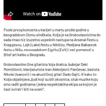
Posle prvog koncerta u karijeri u martu prošle godine u
beogradskom Domu sindikata, Kolja je sa Grobovlasnicima do
sada imao niz izuzetno uspešnih nastupa na Arsenal Festu u
Kragujevcu, Lejk (Lake) festu u Nikšiću, Medijana Balkanrok
festu u Nišu, novosadskom Egzitu (Exit) i već pomenuti u
Bitef art kafeu u Beogradu.
Grobovlasnike čine gitarista Voja Aralica, bubnjar Deki
Momčilović, klavijaturista Ivan Aleksijević Pančevac, basista
Nikola Usanović i na akustičnoj gitari Dado Gajić, ili kako to
Kolja objašnjava „ljudi koji su bili okosnica, stub muzike koju
smo radili godinama i jedna respektabilna ekipa sa kojom je
čast svirati i biti na sceni“.