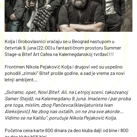
Kolja i Grobovlasnici vraćaju se u Beograd nastupom u
četvrtak 9. juna (22:00) u fantastičnom prostoru Summer
Stage-a Bitef Art Cafea na Kalemegdanskoj tvrđavi!!!
Frontmen Nikola Pejaković Kolja i drugovi već su uspešno
pohodili „zimski“ Bitef prošle godine, a sad je vreme za novi
letnji ambijent…
„Sviramo, opet, Novi Bitef. Ali, na Letnjoj sceni, takozvanoj
Samer Stejdž, na Kalemegdanu 9. juna. Imaćemo i par proba
pre toga, mislim, zbog Pančevca (klavijaturista Ivan
Aleksijević). Ne zbog nas ostalih, on ne zna sve akorde…
Vidimo se na Kališu“, poručuje Nikola Pejaković Kolja.
Početna cena karte 600 dinara za deo kluba dalji od bine i 800
za deo kluba bliži bini.