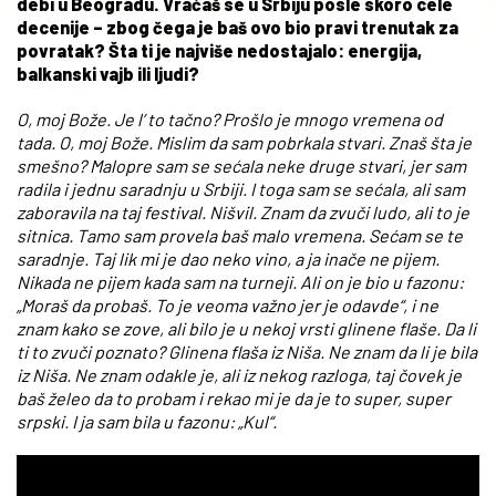
debi u Beogradu. Vraćaš se u Srbiju posle skoro cele
decenije – zbog čega je baš ovo bio pravi trenutak za
povratak? Šta ti je najviše nedostajalo: energija,
balkanski vajb ili ljudi?
O, moj Bože. Je l’ to tačno? Prošlo je mnogo vremena od
tada. O, moj Bože. Mislim da sam pobrkala stvari. Znaš šta je
smešno? Malopre sam se sećala neke druge stvari, jer sam
radila i jednu saradnju u Srbiji. I toga sam se sećala, ali sam
zaboravila na taj festival. Nišvil. Znam da zvuči ludo, ali to je
sitnica. Tamo sam provela baš malo vremena. Sećam se te
saradnje. Taj lik mi je dao neko vino, a ja inače ne pijem.
Nikada ne pijem kada sam na turneji. Ali on je bio u fazonu:
„Moraš da probaš. To je veoma važno jer je odavde“, i ne
znam kako se zove, ali bilo je u nekoj vrsti glinene flaše. Da li
ti to zvuči poznato? Glinena flaša iz Niša. Ne znam da li je bila
iz Niša. Ne znam odakle je, ali iz nekog razloga, taj čovek je
baš želeo da to probam i rekao mi je da je to super, super
srpski. I ja sam bila u fazonu: „Kul“.