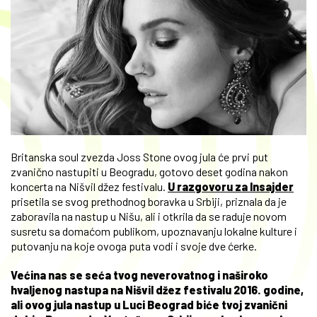
Britanska soul zvezda Joss Stone ovog jula će prvi put
zvanično nastupiti u Beogradu, gotovo deset godina nakon
koncerta na Nišvil džez festivalu.
U razgovoru za Insajder
prisetila se svog prethodnog boravka u Srbiji, priznala da je
zaboravila na nastup u Nišu, ali i otkrila da se raduje novom
susretu sa domaćom publikom, upoznavanju lokalne kulture i
putovanju na koje ovoga puta vodi i svoje dve ćerke.
Većina nas se seća tvog neverovatnog i naširoko
hvaljenog nastupa na Nišvil džez festivalu 2016. godine,
ali ovog jula nastup u Luci Beograd biće tvoj zvanični