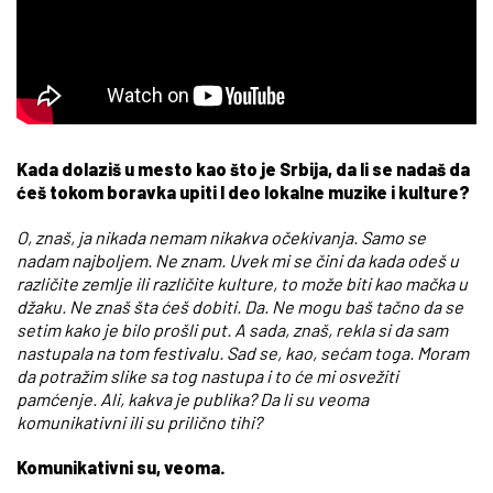
Kada dolaziš u mesto kao što je Srbija, da li se nadaš da
ćeš tokom boravka upiti I deo lokalne muzike i kulture?
O, znaš, ja nikada nemam nikakva očekivanja. Samo se
nadam najboljem. Ne znam. Uvek mi se čini da kada odeš u
različite zemlje ili različite kulture, to može biti kao mačka u
džaku. Ne znaš šta ćeš dobiti. Da. Ne mogu baš tačno da se
setim kako je bilo prošli put. A sada, znaš, rekla si da sam
nastupala na tom festivalu. Sad se, kao, sećam toga. Moram
da potražim slike sa tog nastupa i to će mi osvežiti
pamćenje. Ali, kakva je publika? Da li su veoma
komunikativni ili su prilično tihi?
Komunikativni su, veoma.