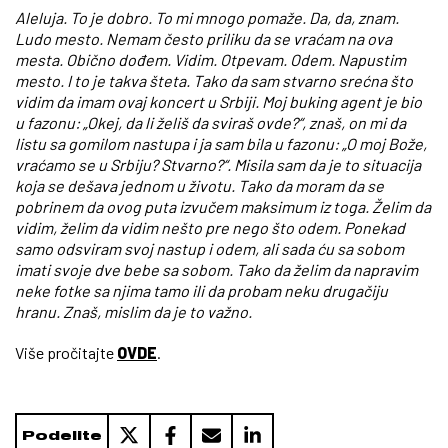
Aleluja. To je dobro. To mi mnogo pomaže. Da, da, znam.
Ludo mesto. Nemam često priliku da se vraćam na ova
mesta. Obično dođem. Vidim. Otpevam. Odem. Napustim
mesto. I to je takva šteta. Tako da sam stvarno srećna što
vidim da imam ovaj koncert u Srbiji. Moj buking agent je bio
u fazonu: „Okej, da li želiš da sviraš ovde?“, znaš, on mi da
listu sa gomilom nastupa i ja sam bila u fazonu: „O moj Bože,
vraćamo se u Srbiju? Stvarno?“. Misila sam da je to situacija
koja se dešava jednom u životu. Tako da moram da se
pobrinem da ovog puta izvučem maksimum iz toga. Želim da
vidim, želim da vidim nešto pre nego što odem. Ponekad
samo odsviram svoj nastup i odem, ali sada ću sa sobom
imati svoje dve bebe sa sobom. Tako da želim da napravim
neke fotke sa njima tamo ili da probam neku drugačiju
hranu. Znaš, mislim da je to važno.
Više pročitajte
OVDE
.
Podelite