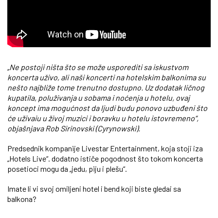
„Ne postoji ništa što se može usporediti sa iskustvom
koncerta uživo, ali naši koncerti na hotelskim balkonima su
nešto najbliže tome trenutno dostupno. Uz dodatak ličnog
kupatila, poluživanja u sobama i noćenja u hotelu, ovaj
koncept ima mogućnost da ljudi budu ponovo uzbuđeni što
će uživaiu u živoj muzici i boravku u hotelu istovremeno“,
objašnjava Rob Sirinovski (Cyrynowski).
Predsednik kompanije Livestar Entertainment, koja stoji iza
„Hotels Live“. dodatno ističe pogodnost što tokom koncerta
posetioci mogu da „jedu, piju i plešu“.
Imate li vi svoj omiljeni hotel i bend koji biste gledai sa
balkona?