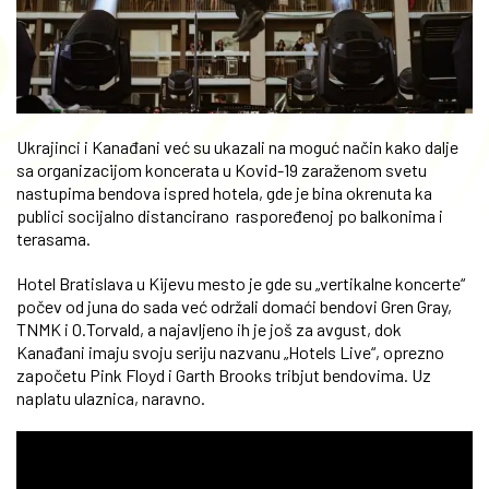
Ukrajinci i Kanađani već su ukazali na moguć način kako dalje
sa organizacijom koncerata u Kovid-19 zaraženom svetu
nastupima bendova ispred hotela, gde je bina okrenuta ka
publici socijalno distancirano raspoređenoj po balkonima i
terasama.
Hotel Bratislava u Kijevu mesto je gde su „vertikalne koncerte“
počev od juna do sada već održali domaći bendovi Gren Gray,
TNMK i O.Torvald, a najavljeno ih je još za avgust, dok
Kanađani imaju svoju seriju nazvanu „Hotels Live“, oprezno
započetu Pink Floyd i Garth Brooks tribjut bendovima. Uz
naplatu ulaznica, naravno.