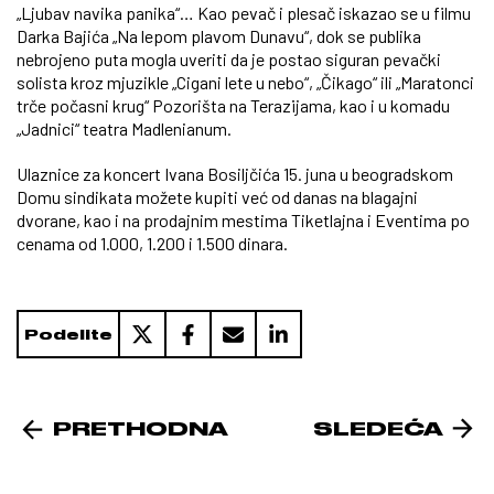
„Ljubav navika panika“… Kao pevač i plesač iskazao se u filmu
Darka Bajića „Na lepom plavom Dunavu“, dok se publika
nebrojeno puta mogla uveriti da je postao siguran pevački
solista kroz mjuzikle „Cigani lete u nebo“, „Čikago“ ili „Maratonci
trče počasni krug“ Pozorišta na Terazijama, kao i u komadu
„Jadnici“ teatra Madlenianum.
Ulaznice za koncert Ivana Bosiljčića 15. juna u beogradskom
Domu sindikata možete kupiti već od danas na blagajni
dvorane, kao i na prodajnim mestima Tiketlajna i Eventima po
cenama od 1.000, 1.200 i 1.500 dinara.
Podelite
PRETHODNA
SLEDEĆA