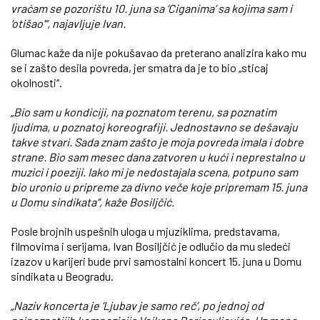
vraćam se pozorištu 10. juna sa ‘Ciganima’ sa kojima sam i
‘otišao'“, najavljuje Ivan.
Glumac kaže da nije pokušavao da preterano analizira kako mu
se i zašto desila povreda, jer smatra da je to bio „sticaj
okolnosti“.
„Bio sam u kondiciji, na poznatom terenu, sa poznatim
ljudima, u poznatoj koreografiji. Jednostavno se dešavaju
takve stvari. Sada znam zašto je moja povreda imala i dobre
strane. Bio sam mesec dana zatvoren u kući i neprestalno u
muzici i poeziji. Iako mi je nedostajala scena, potpuno sam
bio uronio u pripreme za divno veče koje pripremam 15. juna
u Domu sindikata“, kaže Bosiljčić.
Posle brojnih uspešnih uloga u mjuziklima, predstavama,
filmovima i serijama, Ivan Bosiljčić je odlučio da mu sledeći
izazov u karijeri bude prvi samostalni koncert 15. juna u Domu
sindikata u Beogradu.
„Naziv koncerta je ‘Ljubav je samo reč’, po jednoj od