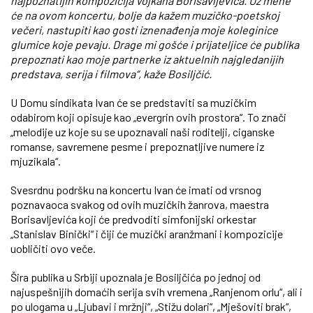
najpoznatijih kompozicija Vojkana Borisavljevića. Uz mene
će na ovom koncertu, bolje da kažem muzičko-poetskoj
večeri, nastupiti kao gosti iznenađenja moje koleginice
glumice koje pevaju. Drage mi gošće i prijateljice će publika
prepoznati kao moje partnerke iz aktuelnih najgledanijih
predstava, serija i filmova“, kaže Bosiljčić.
U Domu sindikata Ivan će se predstaviti sa muzičkim
odabirom koji opisuje kao „evergrin ovih prostora“. To znači
„melodije uz koje su se upoznavali naši roditelji, ciganske
romanse, savremene pesme i prepoznatljive numere iz
mjuzikala“.
Svesrdnu podršku na koncertu Ivan će imati od vrsnog
poznavaoca svakog od ovih muzičkih žanrova, maestra
Borisavljevića koji će predvoditi simfonijski orkestar
„Stanislav Binički“ i čiji će muzički aranžmani i kompozicije
uobličiti ovo veče.
Šira publika u Srbiji upoznala je Bosiljčića po jednoj od
najuspešnijih domaćih serija svih vremena „Ranjenom orlu“, ali i
po ulogama u „Ljubavi i mržnji“, „Stižu dolari“, „Mješoviti brak“,