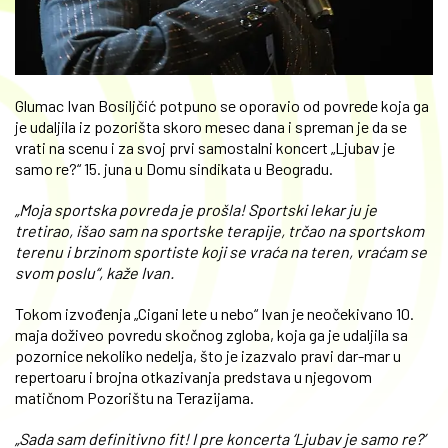
Glumac Ivan Bosiljčić potpuno se oporavio od povrede koja ga
je udaljila iz pozorišta skoro mesec dana i spreman je da se
vrati na scenu i za svoj prvi samostalni koncert „Ljubav je
samo re?“ 15. juna u Domu sindikata u Beogradu.
„Moja sportska povreda je prošla! Sportski lekar ju je
tretirao, išao sam na sportske terapije, trčao na sportskom
terenu i brzinom sportiste koji se vraća na teren, vraćam se
svom poslu“, kaže Ivan.
Tokom izvođenja „Cigani lete u nebo“ Ivan je neočekivano 10.
maja doživeo povredu skočnog zgloba, koja ga je udaljila sa
pozornice nekoliko nedelja, što je izazvalo pravi dar-mar u
repertoaru i brojna otkazivanja predstava u njegovom
matičnom Pozorištu na Terazijama.
„Sada sam definitivno fit! I pre koncerta ‘Ljubav je samo re?’