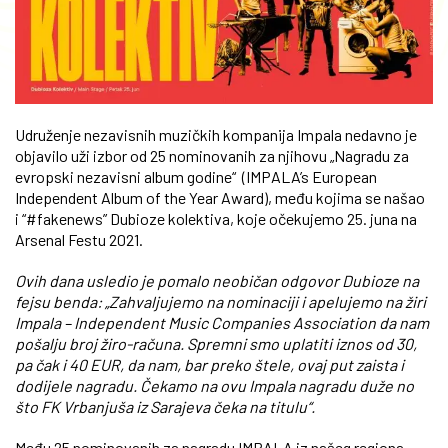
Udruženje nezavisnih muzičkih kompanija Impala nedavno je
objavilo uži izbor od 25 nominovanih za njihovu „Nagradu za
evropski nezavisni album godine“ (IMPALA’s European
Independent Album of the Year Award), među kojima se našao
i “#fakenews” Dubioze kolektiva, koje očekujemo 25. juna na
Arsenal Festu 2021.
Ovih dana usledio je pomalo neobičan odgovor Dubioze na
fejsu benda: „Zahvaljujemo na nominaciji i apelujemo na žiri
Impala – Independent Music Companies Association da nam
pošalju broj žiro-računa. Spremni smo uplatiti iznos od 30,
pa čak i 40 EUR, da nam, bar preko štele, ovaj put zaista i
dodijele nagradu. Čekamo na ovu Impala nagradu duže no
što FK Vrbanjuša iz Sarajeva čeka na titulu“.
Među 25 nominovanih za nagradu IMPALA iz našeg regiona