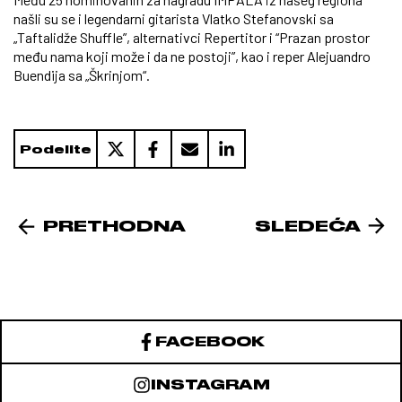
našli su se i legendarni gitarista Vlatko Stefanovski sa
„Taftalidže Shuffle”, alternativci Repertitor i “Prazan prostor
među nama koji može i da ne postoji”, kao i reper Alejuandro
Buendija sa „Škrinjom“.
Podelite
PRETHODNA
SLEDEĆA
FACEBOOK
INSTAGRAM