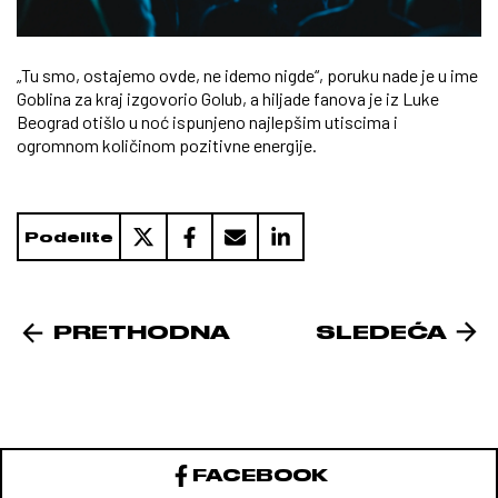
„Tu smo, ostajemo ovde, ne idemo nigde“, poruku nade je u ime
Goblina za kraj izgovorio Golub, a hiljade fanova je iz Luke
Beograd otišlo u noć ispunjeno najlepšim utiscima i
ogromnom količinom pozitivne energije.
Podelite
PRETHODNA
SLEDEĆA
FACEBOOK