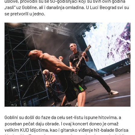
uslove, provodili su se 50-godišnjaci koji su svih ovih godina
„rasli“ uz Gobline, ali i današnja omladina. U Luci Beograd svi su
se pretvorili u jedno.
Goblini su došli do faze da celu set-listu ispune hitovima, a
poseban pečat daju obrade. I ovaj koncert doneo je omaž
velikim KUD Idijotima, kao i gitarsko viđenje hit-balade Borisa