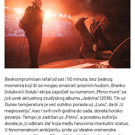
Beskompromisan rafal od sat i 50 minuta, bez ijednog
momenta koji bi se mogao smatrati praznim hodom, Branko
Golubović Golub i ekipa započeli su numerom „Mirno more“ sa
još uvek aktuelnog studijskog albuma „Jednina“ (2019). Tik uz
Dunav temperatura je već solidno porasla uz „Lunu“, da bi „U
magnovenju“, kao i svih ovih godina do sada, donela horsko
pevanje. Tempo je zadržan uz „Petru“, a posebnu euforiju
donela je „U odbrani zla“ koja među fanovima ima kultni status.
U fenomenalnom ambijentu, pride uz idealne vremenske