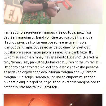
Fantastično zagrevanje, i mnogo više od toga, pružili su
Savršeni marginalci. Bend koji čine trojica bivših članova
Hladnog piva, uz frontmena posebne energije, Hrvoja
Krmpotića Krmpu, oduševio je još po dnevnoj svetlosti
publiku pre svega materijalom iz rane, ljute pank faze HP.
Lukom su se orile himne „Pjevajte nešto ljubavno“, „Ne volim
te“, „Nema više“, pa kultne „Bubašvabe“, „Trening za umiranje“…
Uz dobro poznato gradivo, odlično je leglo i nekoliko pesama
sa nedavno objavljenog debi albuma Marginalaca – „Siempre
Marginal“. Druženje i saradnja Goblina sa ekipom iz Hladnog
piva traje dugi niz godina, te je izbor Savršenih marginalaca za
predgrupu bio baš takav – savršen.