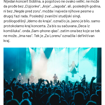
Nijedan koncert Goblina, a pogotovo ne ovako veliki, ne može
da prođe bez „Cipjonke“, „Anje“, „Jagoda“, ali, poslednjih godina,
ni bez „Negde pred zoru“, možda i najveće njihove pesme u
drugoj fazi rada. Poslednji zvanični studijski singl,
prošlogodišnji „Idemo do kraja“, označio je, jasno je bilo, samo
protokolarno kraj koncerta. Za bis su sačuvana „Deca iz
komšiluka“, onda „Sam-phone-glas“, zatim ona bez koje se tek
ne može, „Ima nas“. Tek je „Za Lorenu“ označila i definitivan
kraj.