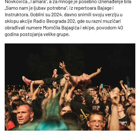
Novkovića „Tamara“, a za mnoge je posebno iznenađenje bila
„Samo nam je ljubav potrebna“, iz repertoara Bajage i
Instruktora. Goblini su 2024. davno snimili svoju verziju u
sklopu akcije Radio Beograda 202, gde su razni muzičari
obrađivali numere Momčila Bajagića i ekipe, povodom 40
godina postojanja velike grupe.