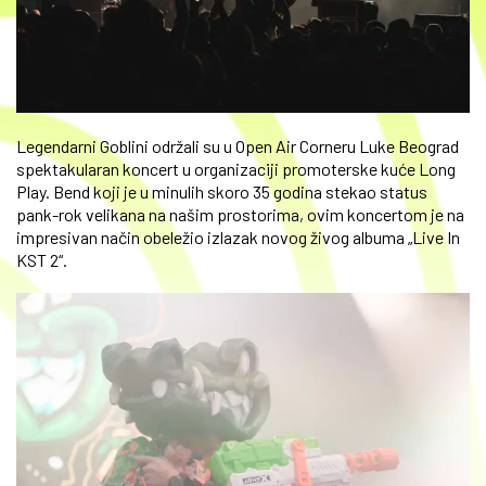
Legendarni Goblini održali su u Open Air Corneru Luke Beograd
spektakularan koncert u organizaciji promoterske kuće Long
Play. Bend koji je u minulih skoro 35 godina stekao status
pank-rok velikana na našim prostorima, ovim koncertom je na
impresivan način obeležio izlazak novog živog albuma „Live In
KST 2“.