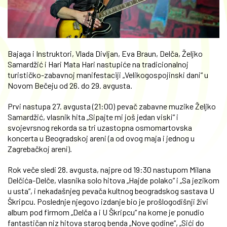
Bajaga i Instruktori, Vlada Divljan, Eva Braun, Delča, Željko
Samardžić i Hari Mata Hari nastupiće na tradicionalnoj
turističko-zabavnoj manifestaciji „Velikogospojinski dani“ u
Novom Bečeju od 26. do 29. avgusta.
Prvi nastupa 27. avgusta (21:00) pevač zabavne muzike Željko
Samardžić, vlasnik hita „Sipajte mi još jedan viski“ i
svojevrsnog rekorda sa tri uzastopna osmomartovska
koncerta u Beogradskoj areni (a od ovog maja i jednog u
Zagrebačkoj areni).
Rok veče sledi 28. avgusta, najpre od 19:30 nastupom Milana
Delčića-Delče, vlasnika solo hitova „Hajde polako“ i „Sa jezikom
u usta“, i nekadašnjeg pevača kultnog beogradskog sastava U
Škripcu. Poslednje njegovo izdanje bio je prošlogodišnji živi
album pod firmom „Delča a i U Škripcu“ na kome je ponudio
fantastičan niz hitova starog benda „Nove godine“, „Sići do