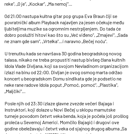
reke“, „O je“, „Kockar“, „Ma nemoj“…
Od 21:00 nastupa kultna gitar pop grupa Eva Braun čiji se
povratnički album Playback najavljen za jesen očekuje među
ljubiteljima muzike sa ogromnim nestrpljenjem. Do tada će
dobro poslužiti hitovi kao što su „Već viđeno“, „Zmajevi“, „Sada
ne znam gde sam“, „Vrtelka“…i naravno „Bečej noću“.
U trenutku kada se navršava 30 godina beogradskog novog
talasa, nikako ne treba propustiti nastup bivšeg člana kultnih
Idola Vlade Divljana, koji sa svojom Nevladinom organizacijom
izlazi na binu od 22:00. Divljan je ovog osmog marta održao
koncert u beogradskom Domu sindikata gde je podsetio ne
neke rane radove Idola poput „Pomoć, pomoć“, „Plastika“,
„Maljčiki“…
Posle njih od 23:30 izlaze glavne zvezde večeri Bajaga i
Instruktori, koji dolaze u Novi Bečej u sklopu mamutske
turneje povodom četvrt veka benda, koja je počela još prošlog
proleća u Severnoj Americi. Momčilo Bajagić i drugovi ove
godine obeležavaju i četvrt veka od sjajnog drugog albuma „Sa