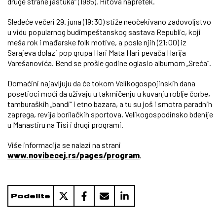
druge strane jastuka“ (1985). Hitova napretek.
Sledeće večeri 29. juna (19:30) stiže neočekivano zadovoljstvo
u vidu popularnog budimpeštanskog sastava Republic, koji
meša rok i mađarske folk motive, a posle njih (21:00) iz
Sarajeva dolazi pop grupa Hari Mata Hari pevača Harija
Varešanovića. Bend se prošle godine oglasio albumom „Sreća“.
Domaćini najavljuju da će tokom Velikogospojinskih dana
posetioci moći da uživaju u takmičenju u kuvanju roblje čorbe,
tamburaških „bandi“ i etno bazara, a tu su još i smotra paradnih
zaprega, revija borilačkih sportova, Velikogospodinsko bdenije
u Manastiru na Tisi i drugi programi.
Više informacija se nalazi na strani
www.novibecej.rs/pages/program
.
Podelite