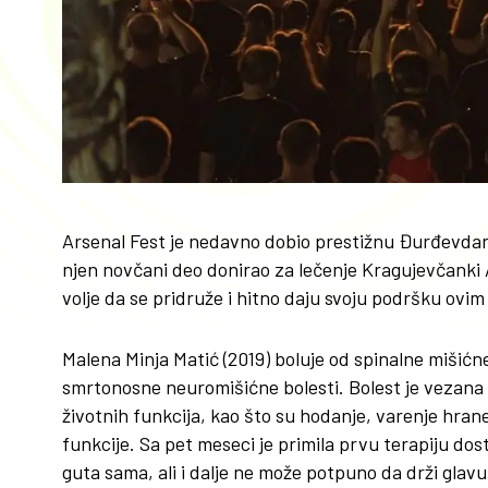
Arsenal Fest je nedavno dobio prestižnu Đurđevdans
njen novčani deo donirao za lečenje Kragujevčanki A
volje da se pridruže i hitno daju svoju podršku ov
Malena Minja Matić (2019) boluje od spinalne mišićne 
smrtonosne neuromišićne bolesti. Bolest je vezana
životnih funkcija, kao što su hodanje, varenje hrane
funkcije. Sa pet meseci je primila prvu terapiju dost
guta sama, ali i dalje ne može potpuno da drži glavu