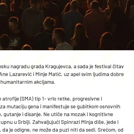
ku nagradu grada Kragujevca, a sada je festival čitav
ne Lazarević i Minje Matić, uz apel svim ljudima dobre
im humanitarnim akcijama.
atrofije (SMA) tip 1- vrlo retke, progresivne i
 za mutaciju gena i manifestuje se gubitkom osnovnih
, gutanje i disanje. Ne utiče na mozak i kognitivne
upnu u Srbiji. Zahvaljujući Spinrazi Minja diše, jede i
, da je odigne, ne može da puzi niti da sedi. Srećom, od