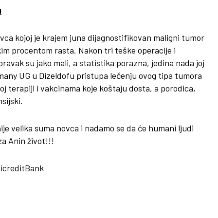
u
ca kojoj je krajem juna dijagnostifikovan maligni tumor
kim procentom rasta. Nakon tri teške operacije i
ravak su jako mali, a statistika porazna, jedina nada joj
rmany UG u Dizeldofu pristupa lečenju ovog tipa tumora
 terapiji i vakcinama koje koštaju dosta, a porodica,
sijski.
nije velika suma novca i nadamo se da će humani ljudi
za Anin život!!!
icreditBank