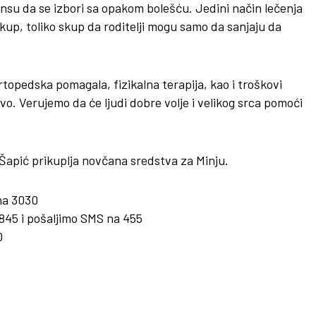
šansu da se izbori sa opakom bolešću. Jedini način lečenja
skup, toliko skup da roditelji mogu samo da sanjaju da
ortopedska pomagala, fizikalna terapija, kao i troškovi
vo. Verujemo da će ljudi dobre volje i velikog srca pomoći
pić prikuplja novčana sredstva za Minju.
na 3030
45 i pošaljimo SMS na 455
0