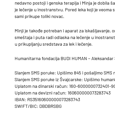
nedavno postoji i genska terapija i Minja je dobila 
je lečenje u inostranstvu. Pored leka koji je veoma 
sami prikupe toliki novac.
Minji je takođe potreban i aparat za iskašljavanje, 
smeštaja i puta radi odlaska na lečenje u inostranst
u prikupljanju sredstava za lek i lečenje.
Humanitarna fondacija BUDI HUMAN – Aleksandar Ša
Slanjem SMS poruke: Upišimo 845 i pošaljimo SMS 
Slanjem SMS poruke iz Švajcarske: Upišimo human8
Uplatom na dinarski račun: 160-6000000732401-9
Uplatom na devizni račun: 160600000073283743
IBAN: RS35160600000073283743
SWIFT/BIC: DBDBRSBG