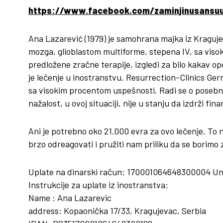
https://www.facebook.com/zaminjinusansu
Ana Lazarević (1979) je samohrana majka iz Kragujev
mozga, glioblastom multiforme, stepena IV, sa viso
predložene zračne terapije, izgledi za bilo kakav opo
je lečenje u inostranstvu. Resurrection-Clinics Ge
sa visokim procentom uspešnosti. Radi se o posebnoj
nažalost, u ovoj situaciji, nije u stanju da izdrži finan
Ani je potrebno oko 21.000 evra za ovo lečenje. To 
brzo odreagovati i pružiti nam priliku da se borimo 
Uplate na dinarski račun: 170001064648300004 Un
Instrukcije za uplate iz inostranstva:
Name : Ana Lazarevic
address: Kopaonička 17/33, Kragujevac, Serbia