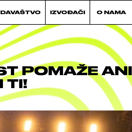
ZDAVAŠTVO
IZVOĐAČI
O NAMA
T POMAŽE ANI I
 TI!