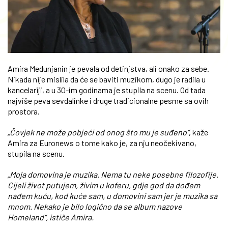
Amira Medunjanin je pevala od detinjstva, ali onako za sebe.
Nikada nije mislila da će se baviti muzikom, dugo je radila u
kancelariji, a u 30-im godinama je stupila na scenu. Od tada
najviše peva sevdalinke i druge tradicionalne pesme sa ovih
prostora.
„Čovjek ne može pobjeći od onog što mu je suđeno“
, kaže
Amira za Euronews o tome kako je, za nju neočekivano,
stupila na scenu.
„Moja domovina je muzika. Nema tu neke posebne filozofije.
Cijeli život putujem, živim u koferu, gdje god da dođem
nađem kuću, kod kuće sam, u domovini sam jer je muzika sa
mnom. Nekako je bilo logično da se album nazove
Homeland“, ističe Amira.