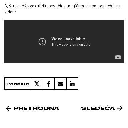
A, šta je još sve otkrila pevačica magičnog glasa, pogledajte u
videu:
Podelite
PRETHODNA
SLEDEĆA