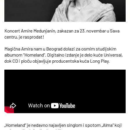
Koncert Amire Medunjanin, zakazan za 23. novembar u Sava
centru, je rasprodat!
Magična Amira nam u Beograd dolazi za osmim studijskim
albumom “Homeland”. Digitalno izdanje je delo kuće Universal,
dok CD i ploču objavljuje producentska kuća Long Play.
„Homeland“ je nedavno najavljen singlom i spotom „Alma“ koji