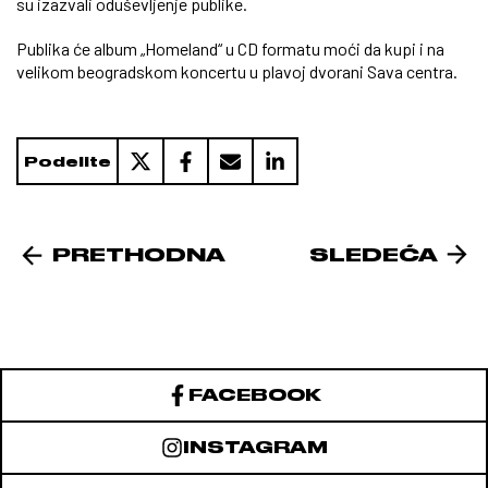
su izazvali oduševljenje publike.
Publika će album „Homeland“ u CD formatu moći da kupi i na
velikom beogradskom koncertu u plavoj dvorani Sava centra.
Podelite
PRETHODNA
SLEDEĆA
FACEBOOK
INSTAGRAM