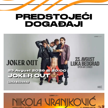
PREDSTOJEĆI
DOGAĐAJI
23.avgust 2026 @
20:00
JOKER OUT
LUKA BEOGRAD