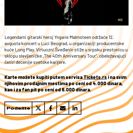
Legendarni gitarski heroj Yngwie Malmsteen održaće 12.
avgusta koncert u Luci Beograd, u organizaciji producentske
kuće Long Play. Virtuozni Šveđanin stiže u srpsku prestonicu u
sklopu slavljeničke „The 40th Anniversary Tour“, obeležavajući
četiri decenije svetske karijere.
Karte možete kupiti putem servisa
Tickets.rs
i na svim
njihovim prodajnim mestima po ceni od 4.000 dinara,
kao i za fan pit po ceni od 6.000 dinara.
Podelite