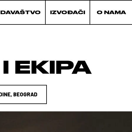
ZDAVAŠTVO
IZVOĐAČI
O NAMA
I EKIPA
DINE, BEOGRAD