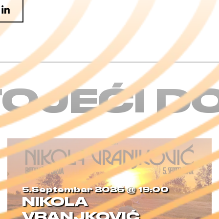
OJEĆI D
5.septembar 2026 @
19:00
NIKOLA
VRANJKOVIĆ