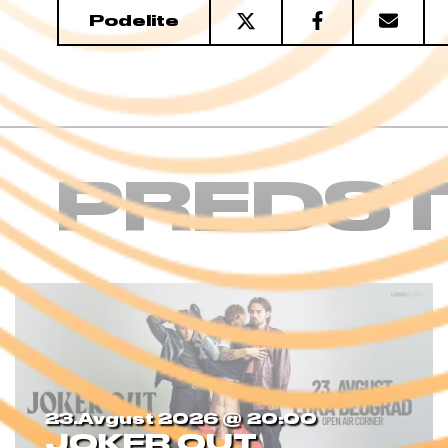
Podelite
PREDST
23.avgust 2026 @
20:00
JOKER OUT