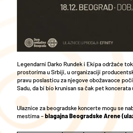
Legendarni Darko Rundek i Ekipa održaće to
prostorima u Srbiji, u organizaciji producents
pravu poslasticu za njegove obožavaoce počin
Sadu, da bi bio krunisan sa čak pet koncerata
Ulaznice za beogradske koncerte mogu se nab
mestima –
blagajna Beogradske Arene (ulaz 