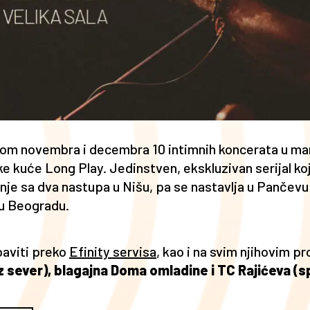
kom novembra i decembra 10 intimnih koncerata u ma
ke kuće Long Play. Jedinstven, ekskluzivan serijal koj
je sa dva nastupa u Nišu, pa se nastavlja u Pančev
 u Beogradu.
aviti preko
Efinity servisa
, kao i na svim njihovim p
sever), blagajna Doma omladine i TC Rajićeva (spr