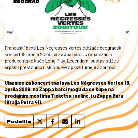
Francuski bend Les Négresses Vertes održaće beogradski
koncert 19. aprila 2026. na Zappa barci, u organizaciji
producentske kuće Long Play. Legendarni sastav stiže u
srpsku prestonicu u sklopu evropske turneje Zobi tour.
Ulaznice za koncert sastava Les Négresses Vertes 19.
aprila 2026. na Zappa barci mogu da se kupe na
prodajnim mestima
Ticketsa i online
, i u Zappa Baru
(Kralja Petra 41).
Podelite