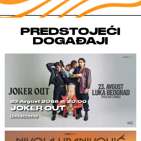
PREDSTOJEĆI
DOGAĐAJI
23.avgust 2026 @
20:00
JOKER OUT
LUKA BEOGRAD