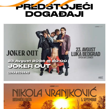
PREDSTOJEĆI
DOGAĐAJI
23.avgust 2026 @
20:00
JOKER OUT
LUKA BEOGRAD