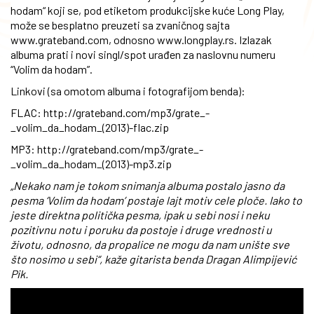
hodam“ koji se, pod etiketom produkcijske kuće Long Play,
može se besplatno preuzeti sa zvaničnog sajta
www.grateband.com, odnosno www.longplay.rs. Izlazak
albuma prati i novi singl/spot urađen za naslovnu numeru
“Volim da hodam”.
Linkovi (sa omotom albuma i fotografijom benda):
FLAC: http://grateband.com/mp3/grate_-
_volim_da_hodam_(2013)-flac.zip
MP3: http://grateband.com/mp3/grate_-
_volim_da_hodam_(2013)-mp3.zip
„Nekako nam je tokom snimanja albuma postalo jasno da
pesma ‘Volim da hodam’ postaje lajt motiv cele ploče. Iako to
jeste direktna politička pesma, ipak u sebi nosi i neku
pozitivnu notu i poruku da postoje i druge vrednosti u
životu, odnosno, da propalice ne mogu da nam unište sve
što nosimo u sebi“, kaže gitarista benda Dragan Alimpijević
Pik.