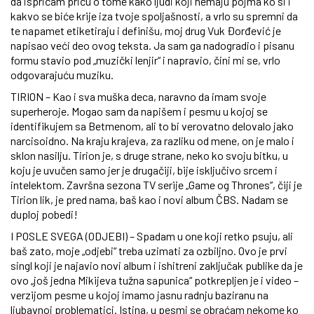
da ispričam priču o tome kako ljudi koji nemaju pojma ko si i
kakvo se biće krije iza tvoje spoljašnosti, a vrlo su spremni da
te napamet etiketiraju i definišu, moj drug Vuk Đorđević je
napisao veći deo ovog teksta. Ja sam ga nadogradio i pisanu
formu stavio pod „muzički lenjir“ i napravio, čini mi se, vrlo
odgovarajuću muziku.
TIRION – Kao i sva muška deca, naravno da imam svoje
superheroje. Mogao sam da napišem i pesmu u kojoj se
identifikujem sa Betmenom, ali to bi verovatno delovalo jako
narcisoidno. Na kraju krajeva, za razliku od mene, on je malo i
sklon nasilju. Tirion je, s druge strane, neko ko svoju bitku, u
koju je uvučen samo jer je drugačiji, bije isključivo srcem i
intelektom. Završna sezona TV serije „Game og Thrones“, čiji je
Tirion lik, je pred nama, baš kao i novi album ČBS. Nadam se
duploj pobedi!
I POSLE SVEGA (ODJEBI) – Spadam u one koji retko psuju, ali
baš zato, moje „odjebi“ treba uzimati za ozbiljno. Ovo je prvi
singl koji je najavio novi album i ishitreni zaključak publike da je
ovo „još jedna Mikijeva tužna sapunica“ potkrepljen je i video –
verzijom pesme u kojoj imamo jasnu radnju baziranu na
ljubavnoj problematici. Istina, u pesmi se obraćam nekome ko