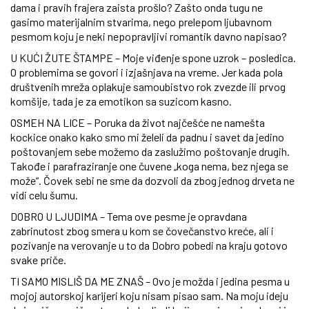
dama i pravih frajera zaista prošlo? Zašto onda tugu ne
gasimo materijalnim stvarima, nego prelepom ljubavnom
pesmom koju je neki nepopravljivi romantik davno napisao?
U KUĆI ŽUTE ŠTAMPE – Moje viđenje spone uzrok – posledica.
O problemima se govori i izjašnjava na vreme. Jer kada pola
društvenih mreža oplakuje samoubistvo rok zvezde ili prvog
komšije, tada je za emotikon sa suzicom kasno.
OSMEH NA LICE – Poruka da život najčešće ne namešta
kockice onako kako smo mi želeli da padnu i savet da jedino
poštovanjem sebe možemo da zaslužimo poštovanje drugih.
Takođe i parafraziranje one čuvene „koga nema, bez njega se
može“. Čovek sebi ne sme da dozvoli da zbog jednog drveta ne
vidi celu šumu.
DOBRO U LJUDIMA – Tema ove pesme je opravdana
zabrinutost zbog smera u kom se čovečanstvo kreće, ali i
pozivanje na verovanje u to da Dobro pobedi na kraju gotovo
svake priče.
TI SAMO MISLIŠ DA ME ZNAŠ – Ovo je možda i jedina pesma u
mojoj autorskoj karijeri koju nisam pisao sam. Na moju ideju