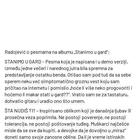
Radojević o pesmama na albumu „Stanimo u gard“:
STANIMO U GARD – Pesma koja je napisana i u demo verziji,
između jedne večeri i narednog jutra bila spremna za
predstavljanje ostatku benda. Otišao sam pod tuš da sa sebe
sperem neku već simptomatično groznu vest koju sam
pričitao na internetu i pomislio „hoće li više neko progovoriti i
hoćemo li makar stati u gard??“. Vratio sam se za tastaturu,
dohvatio gitaru i uradio ono što umem.
ŠTA NUDIŠ TI? – Inspirisano oblikom koji je današnja ljubav ili
prosečna veza poprimila. Ne postoji poverenje, ne postoji
tolerancija, ne postoji poštovanje tuđeg. Muškarci najčešće
misle da se sve da kupiti, a devojke da je dovoljno u „miraz“
doneti samo svoje zanosne obline. Da li je vreme istinskih