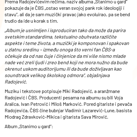
Prema Radojevićevim rečima, naziv albuma „Stanimo u gard“
pokazuje da je ČBS „ostao veran svojoj pank rok ideologiji i
stavu“, ali da je sam muzički pravac jako evoluirao, pa se bend
trudio da ide u korak s tim.
„Album je usnimljen i isproduciran tako da može da parira
svetskim standardima, tekstualno obuhvata različite
aspekte i teme života, a muzički je komponovan i spakovan
u zlatnu sredinu – između onoga što verni fan ČBS-a
očekuje da od nas čuje i činjenice da mi više nismo mlade
nade već zreli ljudi i zreo bend koji ne mora nužno da bude
okrenut uskom auditorijumu ili da bude doživljavan kao
soundtrack velikog školskog odmora“, objašnjava
Radojević.
Muziku i tekstove potpisuje Miki Radojević, a aranžmane
Radojević i ČBS. Producenti pesama na albumu su bili Voja
Aralica, Ivan Petrović i Miloš Marković. Pored gitariste i pevača
Radojevića, ČBS čine bubnjar Vladimir Lazarević-Lune, basista
Miodrag Zdravković-Mikica i gitarista Sava Mirović.
Album „Stanimo u gard“: