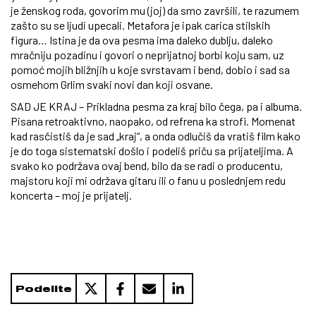
je ženskog roda, govorim mu (joj) da smo završili, te razumem
zašto su se ljudi upecali. Metafora je ipak carica stilskih
figura… Istina je da ova pesma ima daleko dublju, daleko
mračniju pozadinu i govori o neprijatnoj borbi koju sam, uz
pomoć mojih bližnjih u koje svrstavam i bend, dobio i sad sa
osmehom Grlim svaki novi dan koji osvane.
SAD JE KRAJ – Prikladna pesma za kraj bilo čega, pa i albuma.
Pisana retroaktivno, naopako, od refrena ka strofi. Momenat
kad rasčistiš da je sad „kraj“, a onda odlučiš da vratiš film kako
je do toga sistematski došlo i podeliš priču sa prijateljima. A
svako ko podržava ovaj bend, bilo da se radi o producentu,
majstoru koji mi održava gitaru ili o fanu u poslednjem redu
koncerta – moj je prijatelj.
Podelite