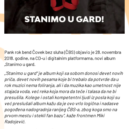
Pank rok bend Čovek bez sluha (ČBS) objavio je 28. novembra
2018. godine, na CD-u i digitalnim platformama, novi album
„Stanimo u gard.
„‘Stanimo u gard“ je album koji sa sobom donosi devet novih
priča, devet novih pesama koje bi trebalo da potvrde da u
rok muzici nema foliranja, ali i da muzika kao umetnost nije
stajaća voda, već reka koja mora da teče i talasa da ne bi
presušila. Kolege i ostali kompetentni ljudi iz posla koji su
već preslušali album kažu da je ovo vrlo logična i nadasve
pogođena nadogradnja ranijeg ČBS-a, zbog koga smo na
prvom mestu i stekli fan bazu“, kaže frontmen Miki
Radojević.